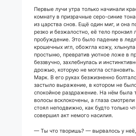
Первые лучи утра только начинали кр
комнату в призрачные серо-синие тон
из царства снов. Ещё один миг, и она 
резко и безжалостно, её тело пронзил 
пробуждение. Это было падение в ледя
крошечных игл, обожгла кожу, хлынула 
простыню, превратив уютное ложе в пр
беззвучно, захлебнулась и инстинктив
дрожью, которую не могла остановить.
Марк. В его руках безжизненно болтало
застыло выражение, в котором не было
спокойное раздражение. На нём была 
волосы всклокочены, а глаза смотрели
стоял неподвижно, как будто только ч
совершил акт немого насилия.
— Ты что творишь? — вырвалось у неё,