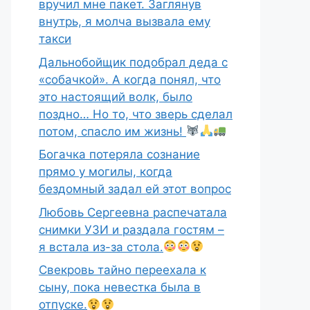
вручил мне пакет. Заглянув
внутрь, я молча вызвала ему
такси
Дальнобойщик подобрал деда с
«собачкой». А когда понял, что
это настоящий волк, было
поздно… Но то, что зверь сделал
потом, спасло им жизнь!
Богачка потеряла сознание
прямо у могилы, когда
бездомный задал ей этот вопрос
Любовь Сергеевна распечатала
снимки УЗИ и раздала гостям –
я встала из-за стола.
Свекровь тайно переехала к
сыну, пока невестка была в
отпуске.