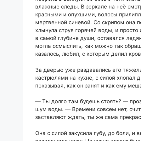
влажные следы. В зеркале на неё смот
красными и опухшими, волосы прилипл
мертвенной синевой. Со скрипом она п
хлынула струя горячей воды, и просто 
в самой глубине души, оставался ледян
могла осмыслить, как можно так обращ
казалось, любил, с которым делил кров
За дверью уже раздавались его тяжёл
кастрюлями на кухне, с силой хлопал
показывая, как он занят и как ему меш
— Ты долго там будешь стоять? — проз
шум воды. — Времени совсем нет, счита
заставляют ждать, ты же сама прекрас
Она с силой закусила губу, до боли, и
раздражало кожу. На кухне воздух был