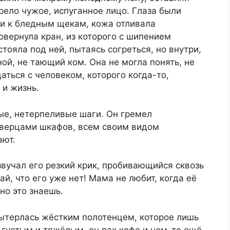
рело чужое, испуганное лицо. Глаза были
и к бледным щекам, кожа отливала
овернула кран, из которого с шипением
стояла под ней, пытаясь согреться, но внутри,
ой, не тающий ком. Она не могла понять, не
аться с человеком, которого когда-то,
 и жизнь.
ые, нетерпеливые шаги. Он гремел
 дверцами шкафов, всем своим видом
ают.
вучал его резкий крик, пробивающийся сквозь
й, что его уже нет! Мама не любит, когда её
но это знаешь.
 вытерлась жёстким полотенцем, которое лишь
 густым и тяжёлым, он пах кофе и чем-то ещё