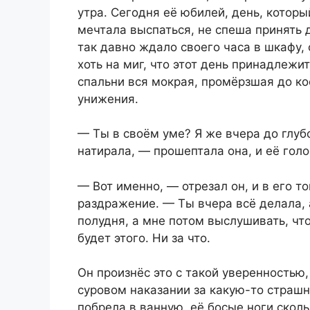
утра. Сегодня её юбилей, день, котор
мечтала выспаться, не спеша принять д
так давно ждало своего часа в шкафу,
хоть на миг, что этот день принадлежи
спальни вся мокрая, промёрзшая до ко
унижения.
— Ты в своём уме? Я же вчера до глубо
натирала, — прошептала она, и её голо
— Вот именно, — отрезал он, и в его т
раздражение. — Ты вчера всё делала, 
полудня, а мне потом выслушивать, что
будет этого. Ни за что.
Он произнёс это с такой уверенностью,
суровом наказании за какую-то страшн
побрела в ванную, её босые ноги скол