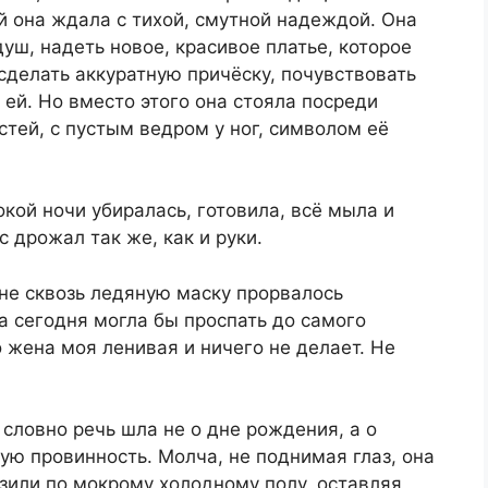
ый она ждала с тихой, смутной надеждой. Она
уш, надеть новое, красивое платье, которое
 сделать аккуратную причёску, почувствовать
т ей. Но вместо этого она стояла посреди
стей, с пустым ведром у ног, символом её
кой ночи убиралась, готовила, всё мыла и
с дрожал так же, как и руки.
оне сквозь ледяную маску прорвалось
а сегодня могла бы проспать до самого
 жена моя ленивая и ничего не делает. Не
 словно речь шла не о дне рождения, а о
ую провинность. Молча, не поднимая глаз, она
ьзили по мокрому холодному полу, оставляя