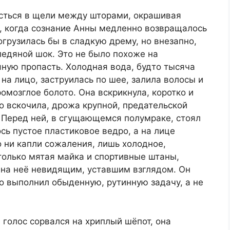
асться в щели между шторами, окрашивая
а, когда сознание Анны медленно возвращалось
погрузилась бы в сладкую дрему, но внезапно,
ледяной шок. Это не было похоже на
ную пропасть. Холодная вода, будто тысяча
на лицо, заструилась по шее, залила волосы и
омозглое болото. Она вскрикнула, коротко и
но вскочила, дрожа крупной, предательской
 Перед ней, в сгущающемся полумраке, стоял
сь пустое пластиковое ведро, а на лице
 ни капли сожаления, лишь холодное,
только мятая майка и спортивные штаны,
 на неё невидящим, уставшим взглядом. Он
то выполнил обыденную, рутинную задачу, а не
 голос сорвался на хриплый шёпот, она