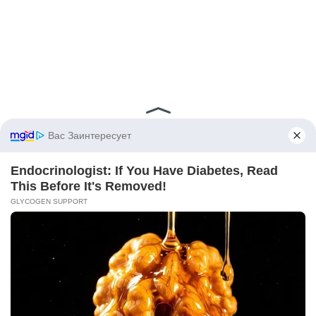
— Что будем делать? — спросила Алиса,
когда наступила тишина.
— Что сделаешь? — Ирина устало потерла
переносицу. — Родим. Обе родим. Будет у
Андрея Михалыча два наследника… или
наследницы. Какая теперь разница?
— А он? — спросила Алиса, не в силах
держать в себе вопрос.