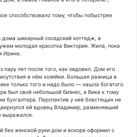
рое способствовало тому, чтобы побыстрее
 дома шикарный соседский коттедж, в
ужем молодая красотка Виктория. Жила, пока
м Ирине.
 пару лет после того, как овдовел. Дом его
исутствия в нём хозяйки. Большая разница в
Вике только того и надо было — нашла богатого
ра был свой небольшой бизнес, а Вика к тому
м бухгалтера. Перспектив у неё блестящих не
одвернулся ей вдовец Владимир, разменявший
о выражался.
й без женской руки дом и вскоре оформил с