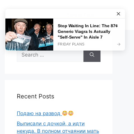
Sample Page
Search
for:
Recent Posts
Подаю на развод
Выписали с дочкой, а идти
некуда. В полном отчаянии мать