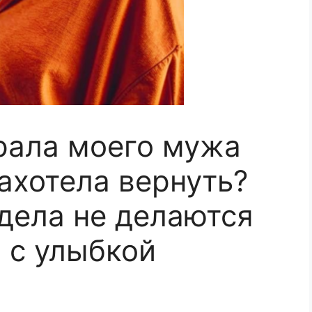
рала моего мужа
захотела вернуть?
 дела не делаются
 с улыбкой