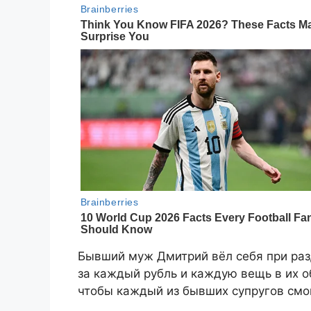
Бывший муж Дмитрий вёл себя при раз
за каждый рубль и каждую вещь в их 
чтобы каждый из бывших супругов смог