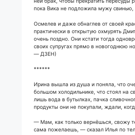
ней брак, чтобы прекратить пересуды р
пока Вика не подложила мужу свинью,
Осмелев и даже обнаглев от своей кра
практически в открытую охмурять Дмит
очень поздно. Они кстати тогда однов
своих супругах прямо в новогоднюю н
— ДЗЕН)
******
Ирина вышла из душа и поняла, что оч
большом холодильнике, что стоял на с
лишь вода в бутылках, пачка сливочног
продукты они не покупали, ждали, когд
— Мам, как только вернёшься, свожу т
сама пожелаешь, — сказал Илья по теле