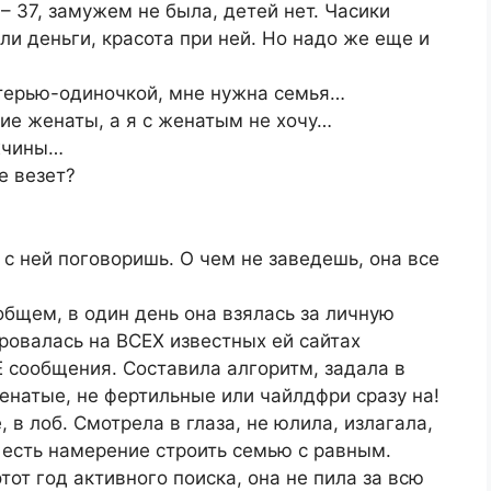
– 37, замужем не была, детей нет. Часики
ли деньги, красота при ней. Но надо же еще и
атерью-одиночкой, мне нужна семья…
шие женаты, а я с женатым не хочу…
ужчины…
е везет?
 с ней поговоришь. О чем не заведешь, она все
общем, в один день она взялась за личную
ровалась на ВСЕХ известных ей сайтах
Е сообщения. Составила алгоритм, задала в
енатые, не фертильные или чайлдфри сразу на!
в лоб. Смотрела в глаза, не юлила, излагала,
 и есть намерение строить семью с равным.
тот год активного поиска, она не пила за всю