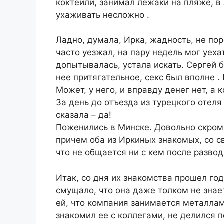
коктейли, занимал лежаки на пляже, в
ухаживать несложно .
Ладно, думала, Ирка, жадность, не по
часто уезжал, на пару недель мог уеха
допытывалась, устала искать. Сергей б
нее притягательное, секс был вполне . 
Может, у него, и вправду денег нет, а 
За день до отъезда из турецкого отел
сказала – да!
Поженились в Минске. Довольно скром
причем оба из Иркиных знакомых, со с
что не общается ни с кем после развод
Итак, со дня их знакомства прошел год
смущало, что она даже толком не знае
ей, что компания занимается металлами
знакомил ее с коллегами, не делился 