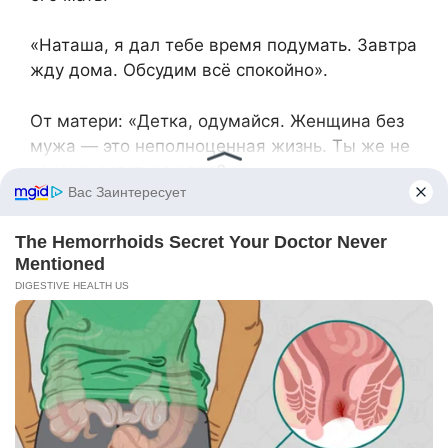
«Наташа, я дал тебе время подумать. Завтра
жду дома. Обсудим всё спокойно».
От матери: «Детка, одумайся. Женщина без
мужа — это неполноценная жизнь. Ты же не
хочешь остаться одна?»
Наталья стёрла чат, не отвечая.
— Мне нужно найти работу, — сказала она за
завтраком. — Срочно. Любую.
Ксения кивнула.
— Давай посмотрим вакансии. У тебя ведь
образование экономическое?