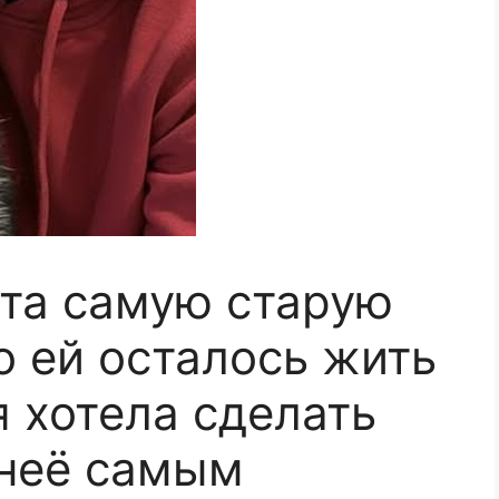
юта самую старую
то ей осталось жить
я хотела сделать
 неё самым