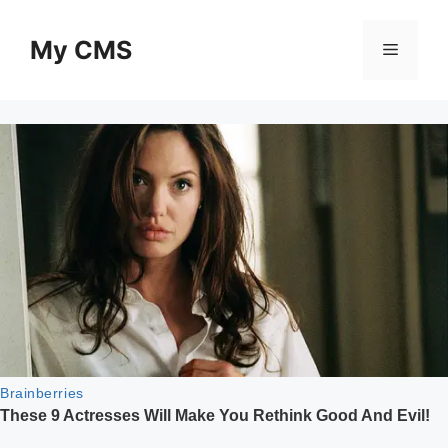
Skip
to
My CMS
Menu
content