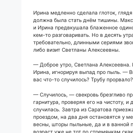
Ирина медленно сделала глоток, глядя
должна была стать днём тишины. Макси
и Ирина предвкушала блаженное одиноч
кем-то разговаривать. Но в десять утр
требовательно, длинными сериями зво
либо визит Светланы Алексеевны.
— Доброе утро, Светлана Алексеевна. 
Ирина, игнорируя выпад про пыль. — В
вас что-то случилось? Трубу прорвало
— Случилось, — свекровь брезгливо пр
гарнитура, проверяя его на чистоту, и
случилась. Завтра из Саратова приезж
проездом, на два дня остановятся у ме
весны, шторы пыльные, да и в ванной п
возраст уже не тот по стремянкам скак