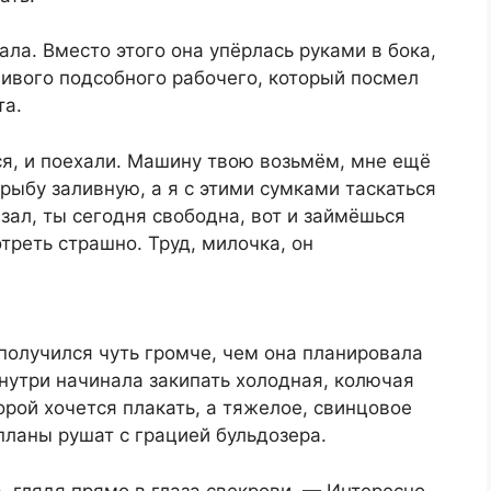
тала. Вместо этого она упёрлась руками в бока,
адивого подсобного рабочего, который посмел
та.
ся, и поехали. Машину твою возьмём, мне ещё
рыбу заливную, а я с этими сумками таскаться
зал, ты сегодня свободна, вот и займёшься
треть страшно. Труд, милочка, он
 получился чуть громче, чем она планировала
Внутри начинала закипать холодная, колючая
торой хочется плакать, а тяжелое, свинцовое
планы рушат с грацией бульдозера.
 глядя прямо в глаза свекрови. — Интересно.