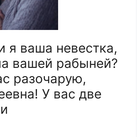
и я ваша невестка,
ала вашей рабыней?
вас разочарую,
евна! У вас две
ри