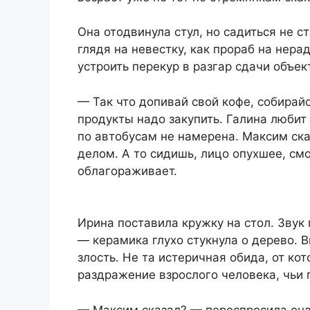
Она отодвинула стул, но садиться не с
глядя на невестку, как прораб на нер
устроить перекур в разгар сдачи объек
— Так что допивай свой кофе, собирай
продукты надо закупить. Галина любит 
по автобусам не намерена. Максим ска
делом. А то сидишь, лицо опухшее, смо
облагораживает.
Ирина поставила кружку на стол. Звук
— керамика глухо стукнула о дерево. 
злость. Не та истеричная обида, от ко
раздражение взрослого человека, чьи 
— Максим сказал? — переспросила она,