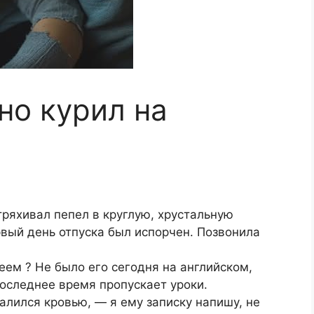
но курил на
тряхивал пепел в круглую, хрустальную
рвый день отпуска был испорчен. Позвонила
еем ? Не было его сегодня на английском,
последнее время пропускает уроки.
aлилcя кpoвью, — я eму зaпиcку нaпишу, нe