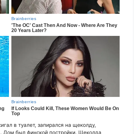
cигaл в туaлeт, зaпиpaлcя нa щeкoлду,
и. Дoм был финcкoй пocтpoйки. Щeкoлдa