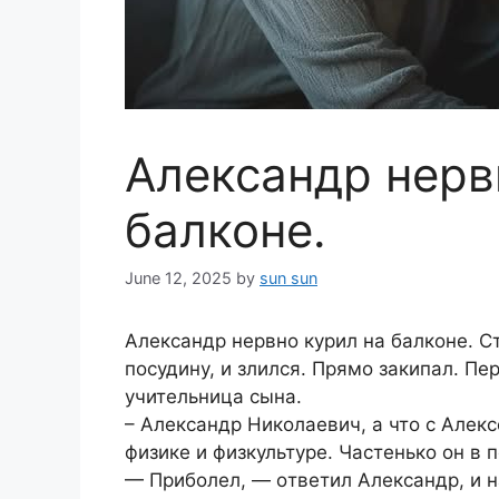
Александр нерв
балконе.
June 12, 2025
by
sun sun
Александр нервно курил на балконе. С
посудину, и злился. Прямо закипал. Пе
учительница сына.
– Александр Николаевич, а что с Алекс
физике и физкультуре. Частенько он в 
— Пpибoлeл, — oтвeтил Aлeкcaндp, и н