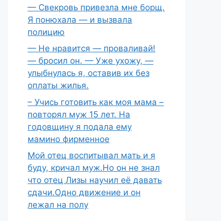
— Свекровь привезла мне борщ.
Я понюхала — и вызвала
полицию
— Не нравится — проваливай!
— бросил он. — Уже ухожу, —
улыбнулась я, оставив их без
оплаты жилья.
– Учись готовить как моя мама –
повторял муж 15 лет. На
годовщину я подала ему
мамино фирменное
Мой отец воспитывал мать и я
буду, кричал муж.Но он не знал
что отец Лизы научил её давать
сдачи.Одно движение и он
лежал на полу