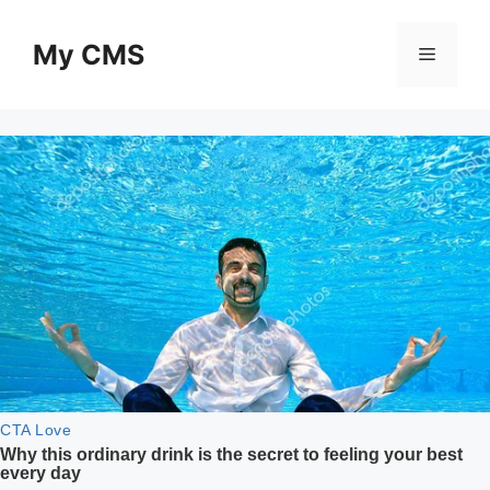
Skip
to
My CMS
Menu
content