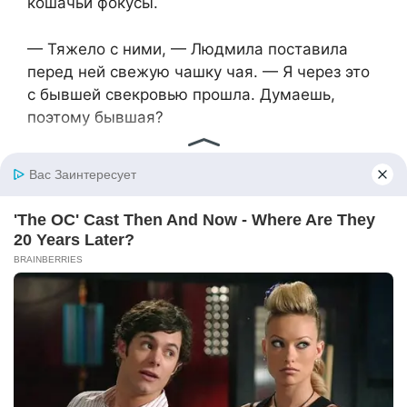
кошачьи фокусы.
— Тяжело с ними, — Людмила поставила
перед ней свежую чашку чая. — Я через это
с бывшей свекровью прошла. Думаешь,
поэтому бывшая?
— Думаю, дело не в свекрови, — Алиса
отхлебнула горячий чай. — Дело в сыне,
который не может выбрать между женой и
мамой: пусть сами разбираются, кто
останется в живых.
Пусть. Пусть постоит под дверью, пусть
позвонит каждому соседу, пусть хоть
полицию вызовет. Вряд ли Нонна Даниловна
когда-нибудь поймёт, что именно сделала не
так. Но, может быть, хотя бы Макар наконец