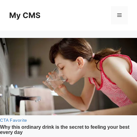
Skip
to
My CMS
Menu
content