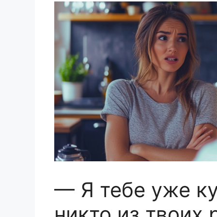
— Я тебе уже ку
никто из твоих