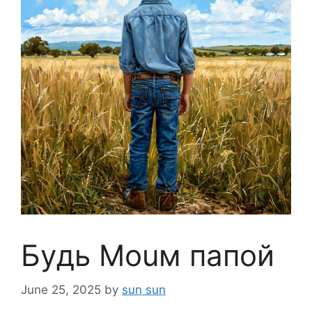
Бyдь Mouм пaпoй
June 25, 2025
by
sun sun