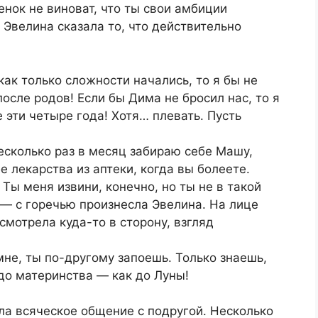
нок не виноват, что ты свои амбиции
Эвелина сказала то, что действительно
ак только сложности начались, то я бы не
после родов! Если бы Дима не бросил нас, то я
е эти четыре года! Хотя… плевать. Пусть
несколько раз в месяц забираю себе Машу,
 лекарства из аптеки, когда вы болеете.
Ты меня извини, конечно, но ты не в такой
, ― с горечью произнесла Эвелина. На лице
смотрела куда-то в сторону, взгляд
мне, ты по-другому запоешь. Только знаешь,
е до материнства ― как до Луны!
ла всяческое общение с подругой. Несколько