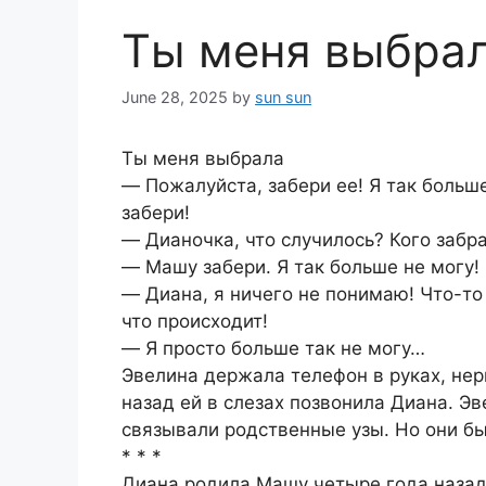
Ты меня выбра
June 28, 2025
by
sun sun
Ты меня выбрала
― Пожалуйста, забери ее! Я так больш
забери!
― Дианочка, что случилось? Кого забр
― Машу забери. Я так больше не могу!
― Диана, я ничего не понимаю! Что-то 
что происходит!
― Я просто больше так не могу…
Эвелина держала телефон в руках, не
назад ей в слезах позвонила Диана. Эв
связывали родственные узы. Но они б
* * *
Диана родила Машу четыре года назад