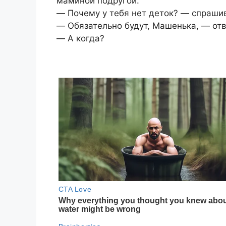
маминой подругой.
― Почему у тебя нет деток? ― спраши
― Обязательно будут, Машенька, ― от
― А когда?