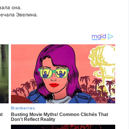
вала она.
вечала Эвелина.