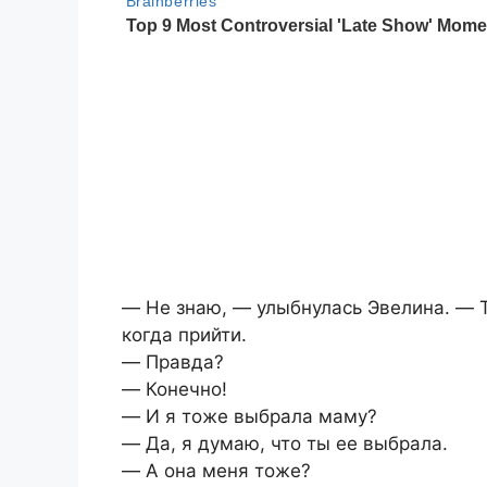
― Не знаю, ― улыбнулась Эвелина. ― Т
когда прийти.
― Правда?
― Конечно!
― И я тоже выбрала маму?
― Да, я думаю, что ты ее выбрала.
― А она меня тоже?