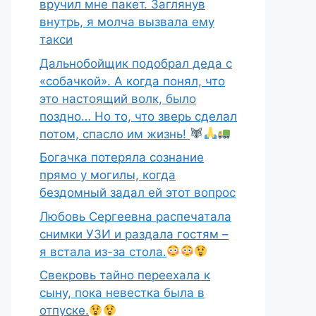
вручил мне пакет. Заглянув
внутрь, я молча вызвала ему
такси
Дальнобойщик подобрал деда с
«собачкой». А когда понял, что
это настоящий волк, было
поздно… Но то, что зверь сделал
потом, спасло им жизнь!
Богачка потеряла сознание
прямо у могилы, когда
бездомный задал ей этот вопрос
Любовь Сергеевна распечатала
снимки УЗИ и раздала гостям –
я встала из-за стола.
Свекровь тайно переехала к
сыну, пока невестка была в
отпуске.