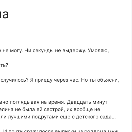
ла
е не могу. Ни секунды не выдержу. Умоляю,
ать?
случилось? Я приеду через час. Но ты объясни,
рвно поглядывая на время. Двадцать минут
елина не была ей сестрой, их вообще не
ыли лучшими подругами еще с детского сада…
. И почти сразу после выписки из роддома муж