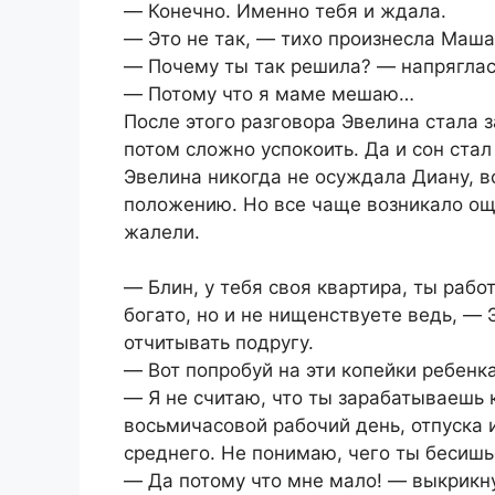
― Конечно. Именно тебя и ждала.
― Это не так, ― тихо произнесла Маша
― Почему ты так решила? ― напряглас
― Потому что я маме мешаю…
После этого разговора Эвелина стала з
потом сложно успокоить. Да и сон ста
Эвелина никогда не осуждала Диану, в
положению. Но все чаще возникало ощ
жалели.
― Блин, у тебя своя квартира, ты рабо
богато, но и не нищенствуете ведь, ― 
отчитывать подругу.
― Вот попробуй на эти копейки ребенка
― Я не считаю, что ты зарабатываешь 
восьмичасовой рабочий день, отпуска 
среднего. Не понимаю, чего ты бесишь
― Да потому что мне мало! ― выкрикн