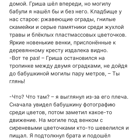
домой. Гриша шёл впереди, но могилу
бабули я нашёл бы и без него. Кладбище у
нас старое: ржавеющие ограды, гнилые
скамейки и серые памятники среди жухлой
травы и блёклых пластмассовых цветочков.
Яркие новенькие венки, прислонённые к
деревянному кресту издалека видно.
-Вот те раз! – Гриша остановился на
тропинке между двумя оградками, не дойдя
до бабушкиной могилы пару метров, – Ты
глянь!
-Что? Что там? – я выглянул из-за его плеча.
Сначала увидел бабушкину фотографию
среди цветов, потом заметил какое-то
движение. На могиле под венком с
сиреневыми цветочками кто-то шевелился и
пищал. Я подтолкнул брата и подошёл