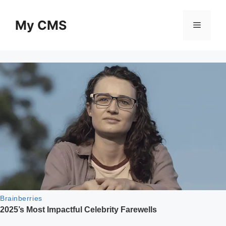
Skip
to
My CMS
Menu
content