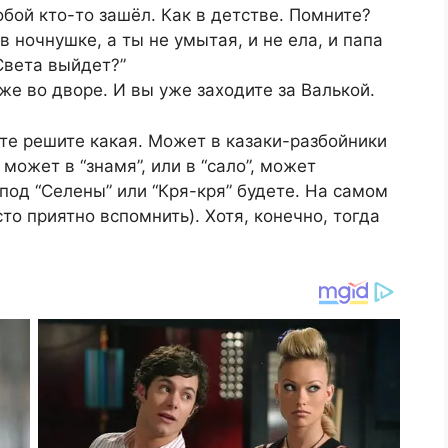
бой кто-то зашёл. Как в детстве. Помните?
в ночнушке, а ты не умытая, и не ела, и папа
 Света выйдет?”
уже во дворе. И вы уже заходите за Валькой.
сте решите какая. Может в казаки-разбойники
может в “знамя”, или в “сало”, может
под “Селены” или “Кря-кря” будете. На самом
то приятно вспомнить). Хотя, конечно, тогда