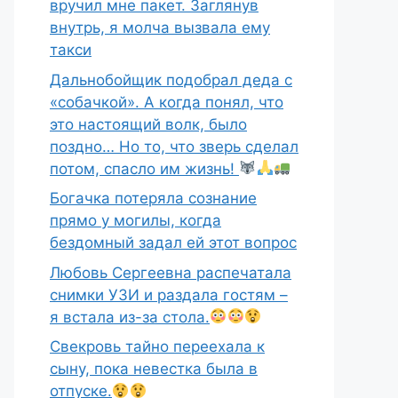
вручил мне пакет. Заглянув
внутрь, я молча вызвала ему
такси
Дальнобойщик подобрал деда с
«собачкой». А когда понял, что
это настоящий волк, было
поздно… Но то, что зверь сделал
потом, спасло им жизнь!
Богачка потеряла сознание
прямо у могилы, когда
бездомный задал ей этот вопрос
Любовь Сергеевна распечатала
снимки УЗИ и раздала гостям –
я встала из-за стола.
Свекровь тайно переехала к
сыну, пока невестка была в
отпуске.