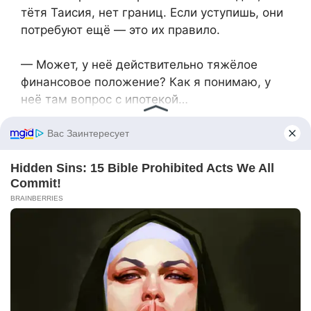
тётя Таисия, нет границ. Если уступишь, они
потребуют ещё — это их правило.
— Может, у неё действительно тяжёлое
финансовое положение? Как я понимаю, у
неё там вопрос с ипотекой…
— Если они не в состоянии взять ипотеку,
значит, нужно выбирать более скромное
жильё — вот и всё. Не мы должны решать
все эти проблемы, в конце концов, квартира
её.
В этот момент зазвонил телефон. На этот раз
дочь тётки, Галя, жалобно просила хотя бы
помочь оформить какую-то справку для
банка, но намекала и на деньги, и на
поручительство. Игорь отшил её коротко,