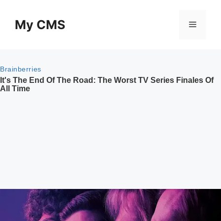
Skip
to
My CMS
Menu
content