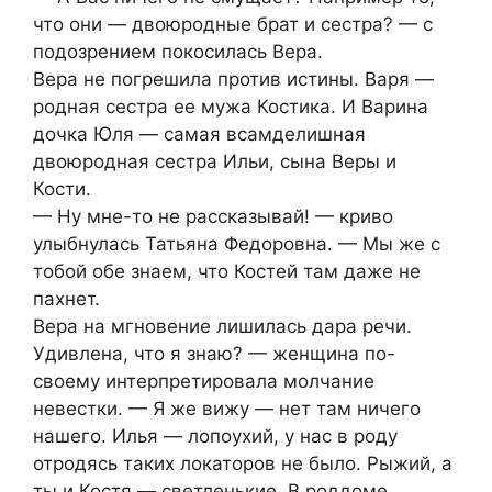
что они — двоюродные брат и сестра? — с
подозрением покосилась Вера.
Вера не погрешила против истины. Варя —
родная сестра ее мужа Костика. И Варина
дочка Юля — самая всамделишная
двоюродная сестра Ильи, сына Веры и
Кости.
— Ну мне-то не рассказывай! — криво
улыбнулась Татьяна Федоровна. — Мы же с
тобой обе знаем, что Костей там даже не
пахнет.
Вера на мгновение лишилась дара речи.
Удивлена, что я знаю? — женщина по-
своему интерпретировала молчание
невестки. — Я же вижу — нет там ничего
нашего. Илья — лопоухий, у нас в роду
отродясь таких локаторов не было. Рыжий, а
ты и Костя — светленькие. В роддоме