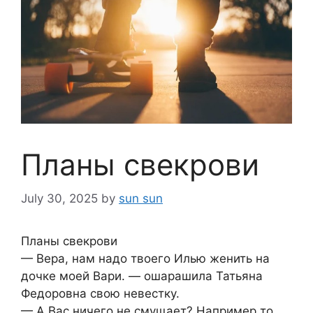
Планы свекрови
July 30, 2025
by
sun sun
Планы свекрови
— Вера, нам надо твоего Илью женить на
дочке моей Вари. — ошарашила Татьяна
Федоровна свою невестку.
— А Вас ничего не смущает? Например то,