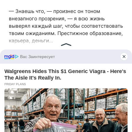
— Знаешь что, — произнес он тоном
внезапного прозрения, — я всю жизнь
выверял каждый шаг, чтобы соответствовать
твоим ожиданиям. Престижное образование,
карьера, деньги…
Он отвернулся к окну.
— Но теперь я вижу: я был не сыном, а
твоим проектом. И если приму твои условия
— никогда не стану настоящим отцом.
— О чем ты? — нахмурилась Светлана
Петровна. — Я забочусь о твоем будущем!
— Нет, — покачал головой Никита. — Ты
заботишься о своих фантазиях. А моя семья