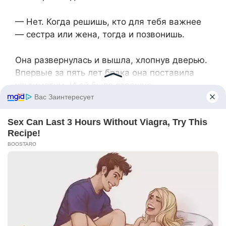
— Нет. Когда решишь, кто для тебя важнее
— сестра или жена, тогда и позвонишь.
Она развернулась и вышла, хлопнув дверью.
Впервые за пять лет брака она поставила
ультиматум. И ей было страшно.
Катя встретила её без лишних слов, просто
обняла и проводила в гостевую.
— Давно пора было так сделать, — сказала
она, принося чай.
— А вдруг я перегнула палку? — Ольга
сжала чашку дрожащими руками. — Может,
я и правда эгоистка?