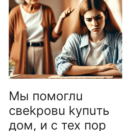
Mы помоглu
свekpoвu kyпuть
дoм, и с тех пop