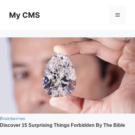
Skip
to
My CMS
Menu
content