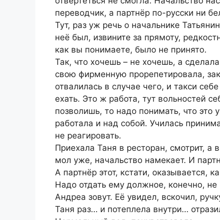
отвертеться не смогла. Начальство нас
переводчик, а партнёр по-русски ни бе
Тут, раз уж речь о начальнике Татьяни
неё был, извините за прямоту, редкост
как вы понимаете, было не принято.
Так, что хочешь – не хочешь, а сделал
свою фирменную прорепетировала, зак
отвалилась в случае чего, и такси себ
ехать. Это ж работа, тут вольностей се
позволишь, то надо понимать, что это у
работала и над собой. Училась принима
не реагировать.
Приехала Таня в ресторан, смотрит, а в
мол уже, начальство намекает. И партн
А партнёр этот, кстати, оказывается, 
Надо отдать ему должное, конечно, не
Андреа зовут. Её увидел, вскочил, ручк
Таня раз… и потеплела внутри… отразилс