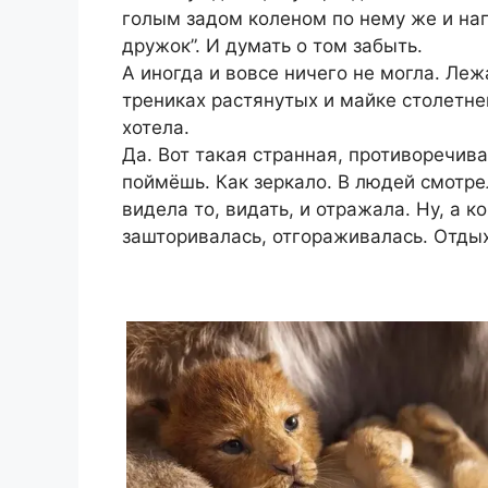
голым задом коленом по нему же и нап
дружок”. И думать о том забыть.
А иногда и вовсе ничего не могла. Леж
трениках растянутых и майке столетней
хотела.
Да. Вот такая странная, противоречив
поймёшь. Как зеркало. В людей смотрел
видела то, видать, и отражала. Ну, а к
зашторивалась, отгораживалась. Отдых