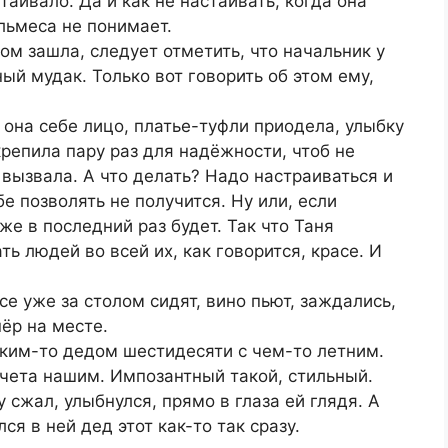
таивало. Да и как не настаивать, когда она
льмеса не понимает.
ном зашла, следует отметить, что начальник у
ный мудак. Только вот говорить об этом ему,
а она себе лицо, платье-туфли приодела, улыбку
репила пару раз для надёжности, чтоб не
е вызвала. А что делать? Надо настраиваться и
бе позволять не получится. Ну или, если
же в последний раз будет. Так что Таня
ть людей во всей их, как говорится, красе. И
се уже за столом сидят, вино пьют, заждались,
ёр на месте.
каким-то дедом шестидесяти с чем-то летним.
 чета нашим. Импозантный такой, стильный.
у сжал, улыбнулся, прямо в глаза ей глядя. А
я в ней дед этот как-то так сразу.