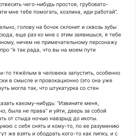
и отвесить чего-нибудь простое, грубовато-
ати мне тебе помогать, козлина, иди работай”.
льно, голову на бочок склонит и сквозь зубы
отсюда, еще раз ко мне с этим заявишься, я тебе
ачному, ничем не примечательному персонажу
 про “я так рада, что вы на моем пути
м-то тяжёлым в человека запустить, особенно
дски в смысле и провокационно (это она уже
уть могла так, что штукатурка со стен
казать какому-нибудь: “Извините меня,
, была не права” и уйти, дверь за собой
ать от стыда ночью навзрыд до икоты.
днюю с себя снять и кому-то, по ее разумению
т же взять и ободрать кого-то как липку, и с