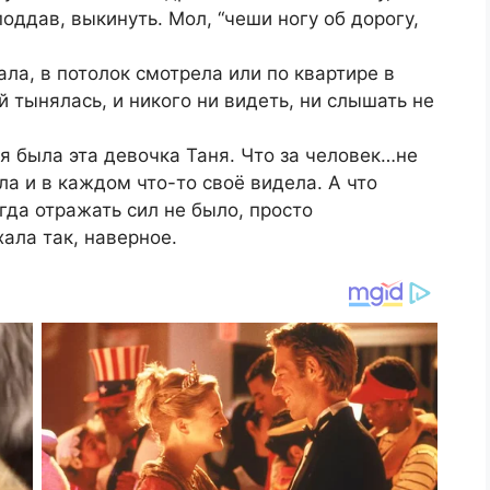
оддав, выкинуть. Мол, “чеши ногу об дорогу,
ала, в потолок смотрела или по квартире в
 тынялась, и никого ни видеть, ни слышать не
ая была эта девочка Таня. Что за человек…не
а и в каждом что-то своё видела. А что
огда отражать сил не было, просто
ала так, наверное.