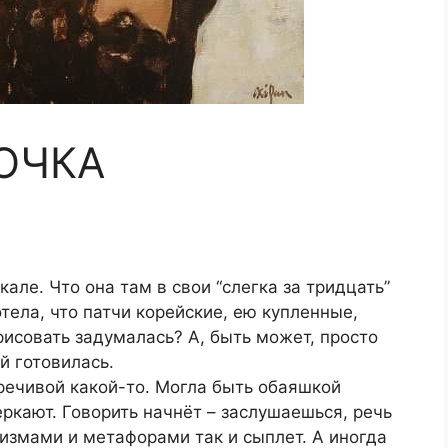
ОЧКА
кале. Что она там в свои “слегка за тридцать”
тела, что патчи корейские, ею купленные,
исовать задумалась? А, быть может, просто
й готовилась.
речивой какой-то. Могла быть обаяшкой
еркают. Говорить начнёт – заслушаешься, речь
измами и метафорами так и сыплет. А иногда