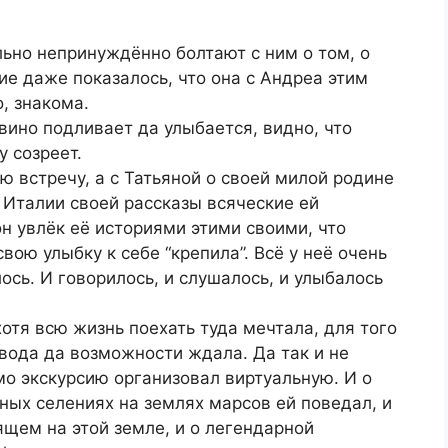
ольно непринуждённо болтают с ним о том, о
ие даже показалось, что она с Андреа этим
, знакома.
вино подливает да улыбается, видно, что
у созреет.
ю встречу, а с Татьяной о своей милой родине
б Италии своей рассказы всяческие ей
 он увлёк её историями этими своими, что
вою улыбку к себе “крепила”. Всё у неё очень
ось. И говорилось, и слушалось, и улыбалось
отя всю жизнь поехать туда мечтала, для того
овода да возможности ждала. Да так и не
мо экскурсию организовал виртуальную. И о
ных селениях на землях марсов ей поведал, и
ящем на этой земле, и о легендарной