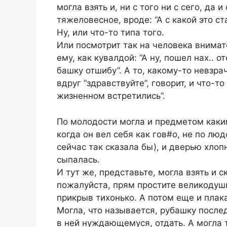
могла взять и, ни с того ни с сего, да 
тяжеловесное, вроде: “А с какой это ст
Ну, или что-то типа того.
Или посмотрит так на человека внимате
ему, как кувалдой: “А ну, пошел нах.. 
башку отшибу”. А то, какому-то невзр
вдруг “здравствуйте”, говорит, и что-то
жизненном встретились”.
По молодости могла и предметом каки
когда он вел себя как гов#о, не по лю
сейчас так сказала бы), и дверью хлопн
сыпалась.
И тут же, представьте, могла взять и с
пожалуйста, прям простите великодушно
прикрыв тихонько. А потом еще и плак
Могла, что называется, рубашку после
в ней нуждающемуся, отдать. А могла ту