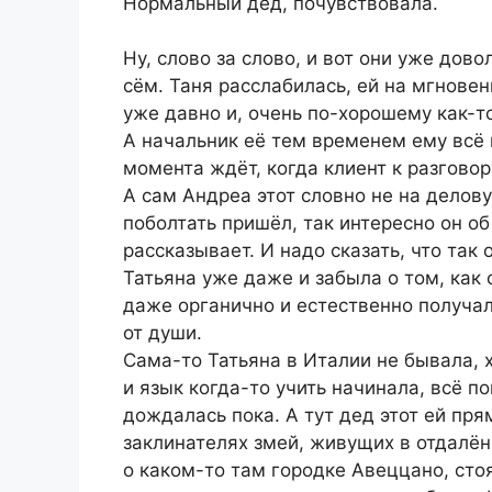
Нормальный дед, почувствовала.
Ну, слово за слово, и вот они уже дов
сём. Таня расслабилась, ей на мгновен
уже давно и, очень по-хорошему как-то
А начальник её тем временем ему всё 
момента ждёт, когда клиент к разговор
А сам Андреа этот словно не на делову
поболтать пришёл, так интересно он о
рассказывает. И надо сказать, что так
Татьяна уже даже и забыла о том, как с
даже органично и естественно получал
от души.
Сама-то Татьяна в Италии не бывала, х
и язык когда-то учить начинала, всё п
дождалась пока. А тут дед этот ей пря
заклинателях змей, живущих в отдалён
о каком-то там городке Авеццано, сто