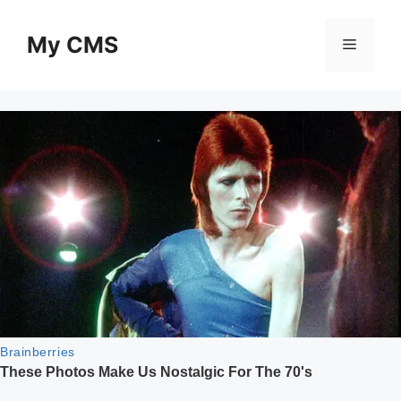
Skip
to
My CMS
Menu
content