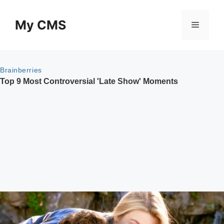
Skip
to
My CMS
Menu
content