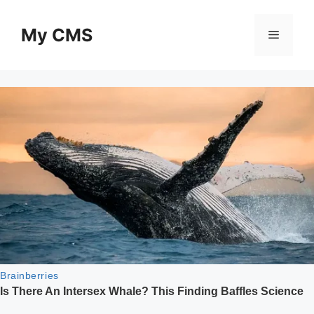
Skip
to
My CMS
Menu
content