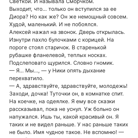
Светкой. И называла Сморчком.
Выходит, что… только он вступился за ее
Диора? Но как же? Он же немощный совсем.
Худой, маленький. И не побоялся.
Алексей нажал на звонок. Дверь открылась.
Изнутри пахло булочками с корицей. На
пороге стоял старичок. В старенькой
рубашке фланелевой, теплых носках.
Подслеповато щурился. Словно гномик.
— Я… Мы…, — у Ники опять дыхание
перехватило.
— А, здравствуйте, здравствуйте, молодежь!
Заходи, дочка! Туточки он, в комнатке спит.
На коечке, на одеялке. Я ему все сказки
рассказывал, пока не уснул. Уж больно он
напужался. Ишь ты, какой красивый он. Я
таких и не видел раньше. У нас раньше таких
не было. Имя чудное такое. Не вспомню! —