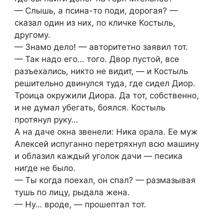
— Слышь, а псина-то поди, дорогая? —
сказал один из них, по кличке Костыль,
другому.
— Знамо дело! — авторитетно заявил тот.
— Так надо его… того. Двор пустой, все
разъехались, никто не видит, — и Костыль
решительно двинулся туда, где сидел Диор.
Троица окружили Диора. Да тот, собственно,
и не думал убегать, боялся. Костыль
протянул руку…
А на даче окна звенели: Ника орала. Ее муж
Алексей испуганно перетряхнул всю машину
и облазил каждый уголок дачи — песика
нигде не было.
— Ты когда поехал, он спал? — размазывая
тушь по лицу, рыдала жена.
— Ну… вроде, — прошептал тот.