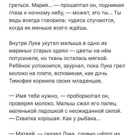
греться. Мария… — прошептал он, поднимая
глаза к ночному небу, — может, это ты… Ты
ведь всегда говорила: чудеса случаются,
когда их меньше всего ждёшь.
Внутри Лука укутал малыша в одно из
мариных старых одеял — цветы на нём
потускнели, но ткань осталась мягкой.
Ребёнок успокоился, заурчал, пока Лука грел
молоко на плите, вспоминая, как дочь
Тимофея кормила своих младенцев.
— Имя тебе нужно, — пробормотал он,
проверяя молоко. Малыш сжал его палец
маленькой ладошкой с неожиданной силой.
— Схватка хорошая. Как у рыбака…
— Матвей, — сказал Лука, словно шёпот из