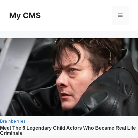
Skip
to
My CMS
Menu
content