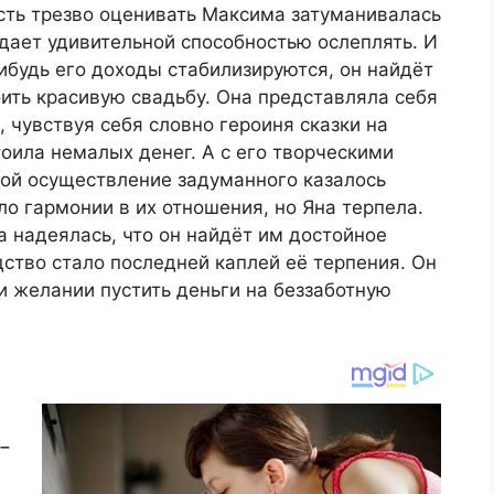
сть трезво оценивать Максима затуманивалась
адает удивительной способностью ослеплять. И
нибудь его доходы стабилизируются, он найдёт
оить красивую свадьбу. Она представляла себя
 чувствуя себя словно героиня сказки на
тоила немалых денег. А с его творческими
той осуществление задуманного казалось
ло гармонии в их отношения, но Яна терпела.
 надеялась, что он найдёт им достойное
ство стало последней каплей её терпения. Он
и желании пустить деньги на беззаботную