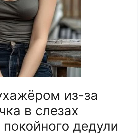
ухажёром из-за
чка в слезах
у покойного дедули