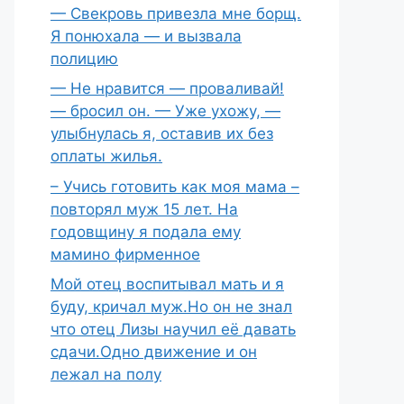
— Свекровь привезла мне борщ.
Я понюхала — и вызвала
полицию
— Не нравится — проваливай!
— бросил он. — Уже ухожу, —
улыбнулась я, оставив их без
оплаты жилья.
– Учись готовить как моя мама –
повторял муж 15 лет. На
годовщину я подала ему
мамино фирменное
Мой отец воспитывал мать и я
буду, кричал муж.Но он не знал
что отец Лизы научил её давать
сдачи.Одно движение и он
лежал на полу