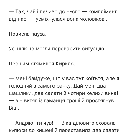
— Так, чай і печиво до нього — комплімент
від нас, — усміхнулася вона чоловікові.
Повисла пауза.
Усі ніяк не могли переварити ситуацію.
Першим отямився Кирило.
— Мені байдуже, що у вас тут коїться, але я
голодний з самого ранку. Дай мені два
шашлики, два салати й чотири келихи вина!
— він витяг із гаманця гроші й простягнув
Віці.
— Андрію, ти чув! — Віка діловито сховала
купюри до кишені й переставила два салати