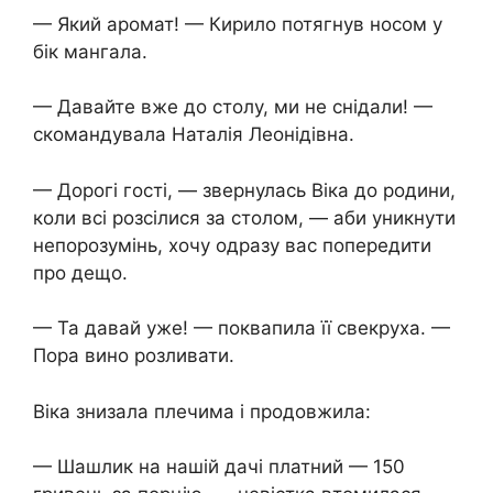
— Який аромат! — Кирило потягнув носом у
бік мангала.
— Давайте вже до столу, ми не снідали! —
скомандувала Наталія Леонідівна.
— Дорогі гості, — звернулась Віка до родини,
коли всі розсілися за столом, — аби уникнути
непорозумінь, хочу одразу вас попередити
про дещо.
— Та давай уже! — поквапила її свекруха. —
Пора вино розливати.
Віка знизала плечима і продовжила:
— Шашлик на нашій дачі платний — 150