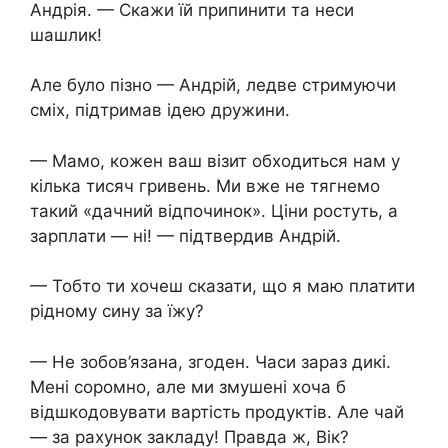
Андрія. — Скажи їй припинити та неси
шашлик!
Але було пізно — Андрій, ледве стримуючи
сміх, підтримав ідею дружини.
— Мамо, кожен ваш візит обходиться нам у
кілька тисяч гривень. Ми вже не тягнемо
такий «дачний відпочинок». Ціни ростуть, а
зарплати — ні! — підтвердив Андрій.
— Тобто ти хочеш сказати, що я маю платити
рідному сину за їжу?
— Не зобов’язана, згоден. Часи зараз дикі.
Мені соромно, але ми змушені хоча б
відшкодовувати вартість продуктів. Але чай
— за рахунок закладу! Правда ж, Вік?