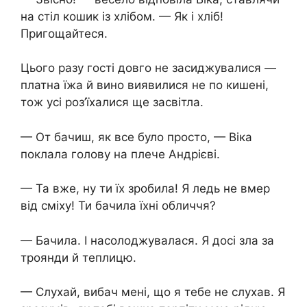
на стіл кошик із хлібом. — Як і хліб!
Пригощайтеся.
Цього разу гості довго не засиджувалися —
платна їжа й вино виявилися не по кишені,
тож усі роз’їхалися ще засвітла.
— От бачиш, як все було просто, — Віка
поклала голову на плече Андрієві.
— Та вже, ну ти їх зробила! Я ледь не вмер
від сміху! Ти бачила їхні обличчя?
— Бачила. І насолоджувалася. Я досі зла за
троянди й теплицю.
— Слухай, вибач мені, що я тебе не слухав. Я