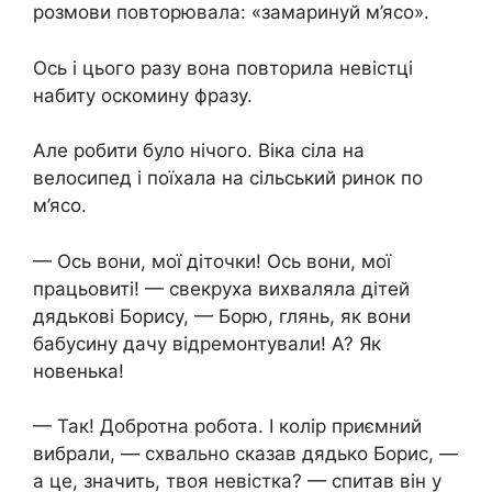
розмови повторювала: «замаринуй м’ясо».
Ось і цього разу вона повторила невістці
набиту оскомину фразу.
Але робити було нічого. Віка сіла на
велосипед і поїхала на сільський ринок по
м’ясо.
— Ось вони, мої діточки! Ось вони, мої
працьовиті! — свекруха вихваляла дітей
дядькові Борису, — Борю, глянь, як вони
бабусину дачу відремонтували! А? Як
новенька!
— Так! Добротна робота. І колір приємний
вибрали, — схвально сказав дядько Борис, —
а це, значить, твоя невістка? — спитав він у