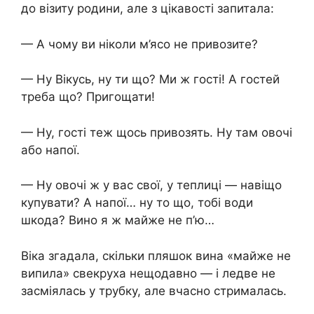
до візиту родини, але з цікавості запитала:
— А чому ви ніколи м’ясо не привозите?
— Ну Вікусь, ну ти що? Ми ж гості! А гостей
треба що? Пригощати!
— Ну, гості теж щось привозять. Ну там овочі
або напої.
— Ну овочі ж у вас свої, у теплиці — навіщо
купувати? А напої… ну то що, тобі води
шкода? Вино я ж майже не п’ю…
Віка згадала, скільки пляшок вина «майже не
випила» свекруха нещодавно — і ледве не
засміялась у трубку, але вчасно стрималась.