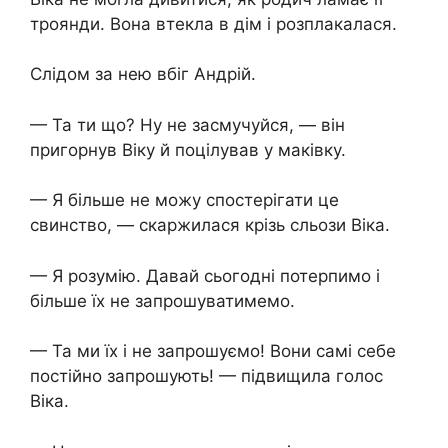
троянди. Вона втекла в дім і розплакалася.
Слідом за нею вбіг Андрій.
— Та ти що? Ну не засмучуйся, — він
пригорнув Віку й поцілував у маківку.
— Я більше не можу спостерігати це
свинство, — скаржилася крізь сльози Віка.
— Я розумію. Давай сьогодні потерпимо і
більше їх не запрошуватимемо.
— Та ми їх і не запрошуємо! Вони самі себе
постійно запрошують! — підвищила голос
Віка.