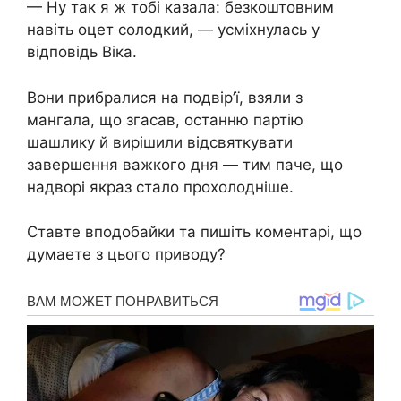
— Ну так я ж тобі казала: безкоштовним
навіть оцет солодкий, — усміхнулась у
відповідь Віка.
Вони прибралися на подвір’ї, взяли з
мангала, що згасав, останню партію
шашлику й вирішили відсвяткувати
завершення важкого дня — тим паче, що
надворі якраз стало прохолодніше.
Ставте вподобайки та пишіть коментарі, що
думаете з цього приводу?