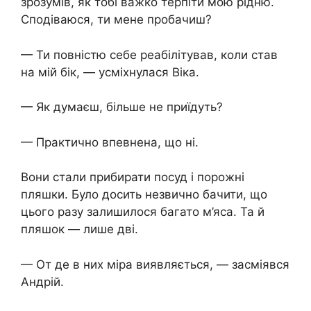
зрозумів, як тобі важко терпіти мою рідню.
Сподіваюся, ти мене пробачиш?
— Ти повністю себе реабілітував, коли став
на мій бік, — усміхнулася Віка.
— Як думаєш, більше не приїдуть?
— Практично впевнена, що ні.
Вони стали прибирати посуд і порожні
пляшки. Було досить незвично бачити, що
цього разу залишилося багато м’яса. Та й
пляшок — лише дві.
— От де в них міра виявляється, — засміявся
Андрій.