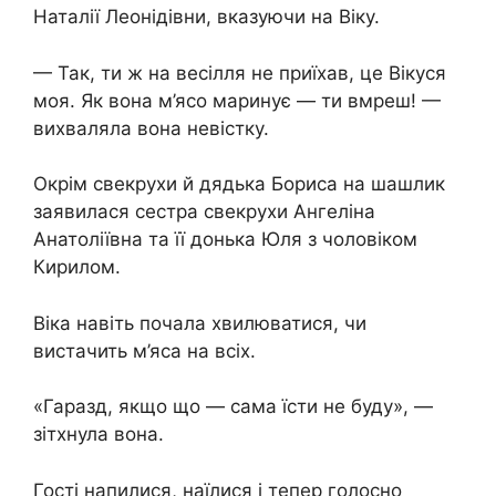
Наталії Леонідівни, вказуючи на Віку.
— Так, ти ж на весілля не приїхав, це Вікуся
моя. Як вона м’ясо маринує — ти вмреш! —
вихваляла вона невістку.
Окрім свекрухи й дядька Бориса на шашлик
заявилася сестра свекрухи Ангеліна
Анатоліївна та її донька Юля з чоловіком
Кирилом.
Віка навіть почала хвилюватися, чи
вистачить м’яса на всіх.
«Гаразд, якщо що — сама їсти не буду», —
зітхнула вона.
Гості напилися, наїлися і тепер голосно