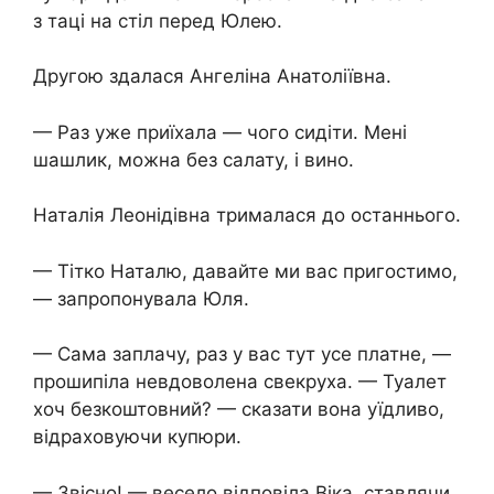
з таці на стіл перед Юлею.
Другою здалася Ангеліна Анатоліївна.
— Раз уже приїхала — чого сидіти. Мені
шашлик, можна без салату, і вино.
Наталія Леонідівна трималася до останнього.
— Тітко Наталю, давайте ми вас пригостимо,
— запропонувала Юля.
— Сама заплачу, раз у вас тут усе платне, —
прошипіла невдоволена свекруха. — Туалет
хоч безкоштовний? — сказати вона уїдливо,
відраховуючи купюри.
— Звісно! — весело відповіла Віка, ставлячи