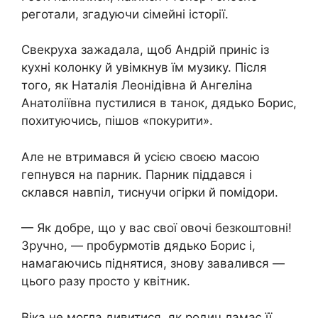
реготали, згадуючи сімейні історії.
Свекруха зажадала, щоб Андрій приніс із
кухні колонку й увімкнув їм музику. Після
того, як Наталія Леонідівна й Ангеліна
Анатоліївна пустилися в танок, дядько Борис,
похитуючись, пішов «покурити».
Але не втримався й усією своєю масою
гепнувся на парник. Парник піддався і
склався навпіл, тиснучи огірки й помідори.
— Як добре, що у вас свої овочі безкоштовні!
Зручно, — пробурмотів дядько Борис і,
намагаючись піднятися, знову завалився —
цього разу просто у квітник.
Віка не могла дивитися, як родич ламає її