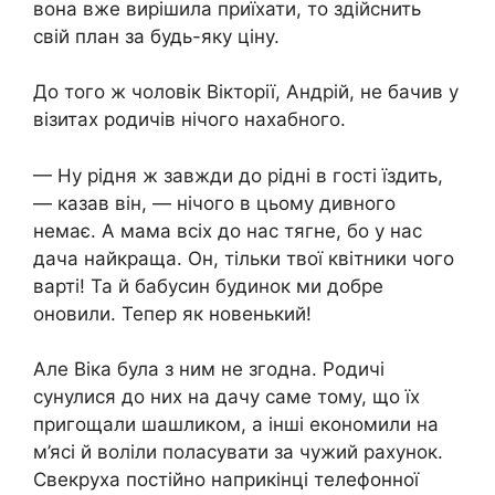
вона вже вирішила приїхати, то здійснить
свій план за будь-яку ціну.
До того ж чоловік Вікторії, Андрій, не бачив у
візитах родичів нічого нахабного.
— Ну рідня ж завжди до рідні в гості їздить,
— казав він, — нічого в цьому дивного
немає. А мама всіх до нас тягне, бо у нас
дача найкраща. Он, тільки твої квітники чого
варті! Та й бабусин будинок ми добре
оновили. Тепер як новенький!
Але Віка була з ним не згодна. Родичі
сунулися до них на дачу саме тому, що їх
пригощали шашликом, а інші економили на
м’ясі й воліли поласувати за чужий рахунок.
Свекруха постійно наприкінці телефонної