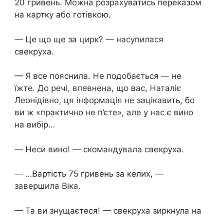
20 гривень. Можна розрахуватись переказом
на картку або готівкою.
— Це що ще за цирк? — насупилася
свекруха.
— Я все пояснила. Не подобається — не
їжте. До речі, впевнена, що вас, Наталіє
Леонідівно, ця інформація не зацікавить, бо
ви ж «практично не п’єте», але у нас є вино
на вибір…
— Неси вино! — скомандувала свекруха.
— …Вартість 75 гривень за келих, —
завершила Віка.
— Та ви знущаєтеся! — свекруха зиркнула на