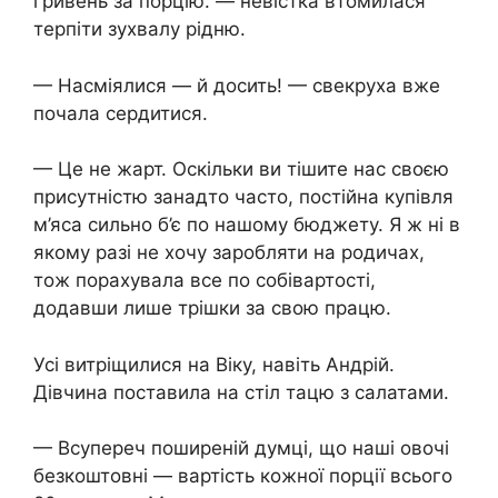
гривень за порцію. — невістка втомилася
терпіти зухвалу рідню.
— Насміялися — й досить! — свекруха вже
почала сердитися.
— Це не жарт. Оскільки ви тішите нас своєю
присутністю занадто часто, постійна купівля
м’яса сильно б’є по нашому бюджету. Я ж ні в
якому разі не хочу заробляти на родичах,
тож порахувала все по собівартості,
додавши лише трішки за свою працю.
Усі витріщилися на Віку, навіть Андрій.
Дівчина поставила на стіл тацю з салатами.
— Всупереч поширеній думці, що наші овочі
безкоштовні — вартість кожної порції всього