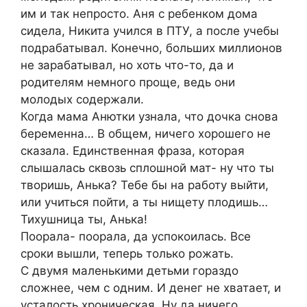
им и так непросто. Аня с ребенком дома
сидела, Никита учился в ПТУ, а после учебы
подрабатывал. Конечно, больших миллионов
не зарабатывал, но хоть что-то, да и
родителям немного проще, ведь они
молодых содержали.
Когда мама Анютки узнала, что дочка снова
беременна… В общем, ничего хорошего не
сказала. Единственная фраза, которая
слышалась сквозь сплошной мат- ну что ты
творишь, Анька? Тебе бы на работу выйти,
или учиться пойти, а ты нищету плодишь…
Тихушница ты, Анька!
Поорала- поорала, да успокоилась. Все
сроки вышли, теперь только рожать.
С двумя маленькими детьми гораздо
сложнее, чем с одним. И денег не хватает, и
усталость хроническая. Ну да ничего,