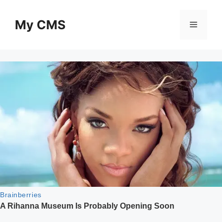
Skip
to
My CMS
Menu
content