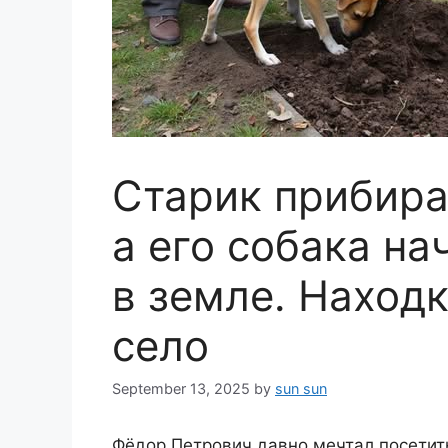
Старик прибира
а его собака на
в земле. Наход
село
September 13, 2025
by
sun sun
Фёдор Петрович давно мечтал посетит