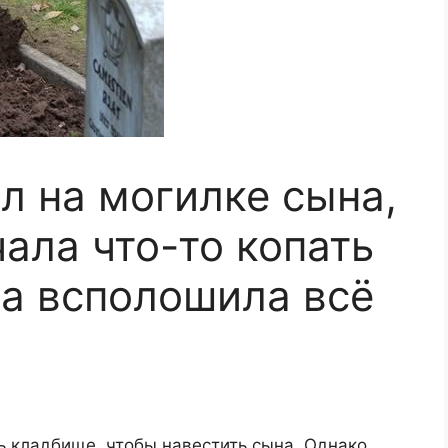
л на могилке сына,
чала что-то копать
ка всполошила всё
ь кладбище, чтобы навестить сына. Однако