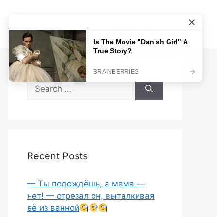
Sample Page
Search
for:
Recent Posts
— Ты подождёшь, а мама —
нет! — отрезал он, выталкивая
её из ванной