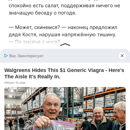
спокойно есть салат, поддерживая ничего не
значащую беседу о погоде.
— Может, скинемся? — наконец предложил
дядя Костя, нарушая напряжённую тишину.
— По тысяче с носа?
— У меня с собой только пятьсот, — буркнул
Виктор.
— А у меня вообще денег нет, — пожала
плечами Катя, не отрываясь от телефона.
— У меня пенсия через три дня, — вздохнул
дядя Костя.
Вика молча положила на стол тысячу
рублей, демонстративно глядя на Татьяну.