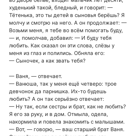
во дворе бельё, входит мальчик лет десяти,
худенький такой, бледный, и говорит: —
Тётенька, это ты детей в сыновья берёшь? Я
молчу и смотрю на него. А он продолжает: —
Возьми меня, я тебе во всём помогать буду,
— и, помолчав, добавил: — И буду тебя
любить. Как сказал он эти слова, слёзы у
меня из глаз и полились. Обняла его:
— Сыночек, а как звать тебя?
— Ваня, — отвечает.
— Ванюша, так у меня ещё четверо: трое
девчонок да парнишка. Их-то будешь
любить? А он так серьёзно отвечает:
— Ну так, если сестры и брат, как не любить?
Я его за руку, и в дом. Отмыла, одела,
накормила и повела знакомить с малышами.
— Вот, — говорю, — ваш старший брат Ваня.