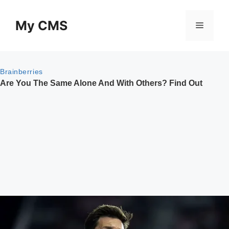
Skip
to
My CMS
Menu
content