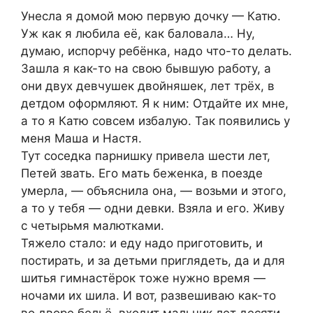
Унесла я домой мою первую дочку — Катю.
Уж как я любила её, как баловала… Ну,
думаю, испорчу ребёнка, надо что-то делать.
Зашла я как-то на свою бывшую работу, а
они двух девчушек двойняшек, лет трёх, в
детдом оформляют. Я к ним: Отдайте их мне,
а то я Катю совсем избалую. Так появились у
меня Маша и Настя.
Тут соседка парнишку привела шести лет,
Петей звать. Его мать беженка, в поезде
умерла, — объяснила она, — возьми и этого,
а то у тебя — одни девки. Взяла и его. Живу
с четырьмя малютками.
Тяжело стало: и еду надо приготовить, и
постирать, и за детьми приглядеть, да и для
шитья гимнастёрок тоже нужно время —
ночами их шила. И вот, развешиваю как-то