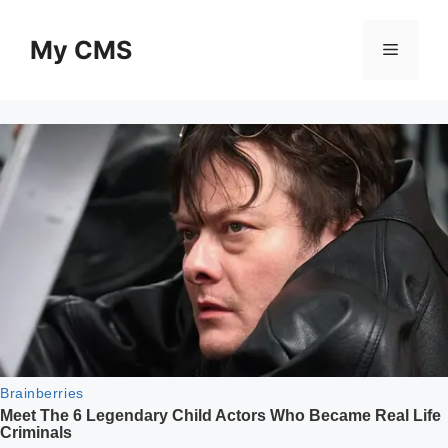
Skip
to
My CMS
Menu
content