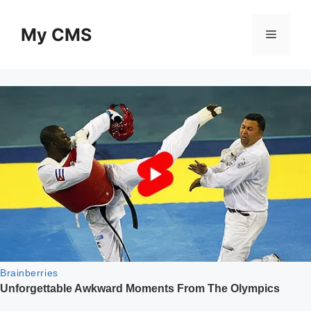
Skip
to
My CMS
Menu
content