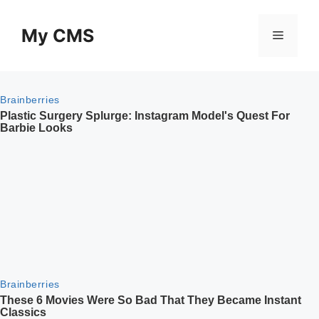
Skip
to
My CMS
Menu
content