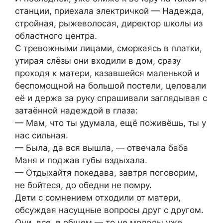
станции, приехала электричкой — Надежда,
стройная, рыжеволосая, директор школы из
областного центра.
С тревожными лицами, сморкаясь в платки,
утирая слёзы они входили в дом, сразу
проходя к матери, казавшейся маленькой и
беспомощной на большой постели, целовали
её и держа за руку спрашивали заглядывая с
затаённой надеждой в глаза:
— Мам, что ты удумала, ещё поживёшь, ты у
нас сильная.
— Была, да вся вышла, — отвечала баба
Маня и поджав губы вздыхала.
— Отдыхайтя покедава, завтря поговорим,
не бойтеся, до обедни не помру.
Дети с сомнением отходили от матери,
обсуждая насущные вопросы друг с другом.
Они, все, в общем — то не молоды уже,