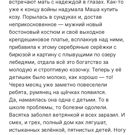
встречают мать с надеждой в глазах. Как-то
уже к концу войны надумала Маша купить
козу. Порылась в сундуках и, достав
неприкосновенное — мужний новый
бостоновый костюм и своё выходное
крепдешиновое платье, всплакнув над ними,
прибавила к этому серебряные серёжки с
бирюзой и картину с плывущими по озеру
лебедями, отдала всё это богатство за
молодую и строптивую козочку. Теперь у её
детишек было молоко, как хорошо — то!
Через месяц уже заметно повеселели
ребята, румянец на щёчках появился.
Да, намаялась она одна с детьми. То в
школе проблемы, то болезни одолели.
Васятка заболел ветрянкой и всех заразил. И
смех, и грех, полный дом как лягушат,
истыканных зелёнкой, пятнистых детей. Ногу