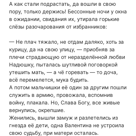
А как стали подрастать, да вошли в свою
пору, только держись! Бессонные ночи у окна
в ожидании, свидания их, утирала горькие
слёзы разочарования от избранников:
— Не плач тяжало, не отдам даляко, хоть за
курицу, да на свою улицу, — приобняв за
плечи страдающую от неразделённой любви
Надюшку, пыталась шутливой поговоркой
утешить мать, — а чё горевать — то доча,
всё перемелется, мука будить.
А потом мальчишки её один за другим пошли
служить в армию, провожала, вспомнив
войну, плакала. Но, Слава Богу, все живые
вернулись, окрепшие.
Женились, вышли замуж и разлетелись из
гнезда её дети, одна Валентина не устроила
свою судьбу, при матери осталась.