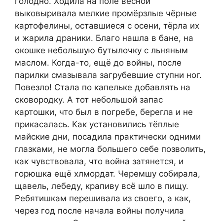
голодно. Ходила на поле весной
выковыривала мелкие промёрзлые чёрные
картофелины, оставшиеся с осени, тёрла их
и жарила драники. Благо нашла в бане, на
окошке небольшую бутылочку с льняным
маслом. Когда-то, ещё до войны, после
парилки смазывала загрубевшие ступни ног.
Повезло! Стала по капельке добавлять на
сковородку. А тот небольшой запас
картошки, что был в погребе, берегла и не
прикасалась. Как установились тёплые
майские дни, посадила практически одними
глазками, не могла большего себе позволить,
как чувствовала, что война затянется, и
горюшка ещё хлмордат. Черемшу собирала,
щавель, лебеду, крапиву всё шло в пищу.
Ребятишкам перешивала из своего, а как,
через год после начала войны получила