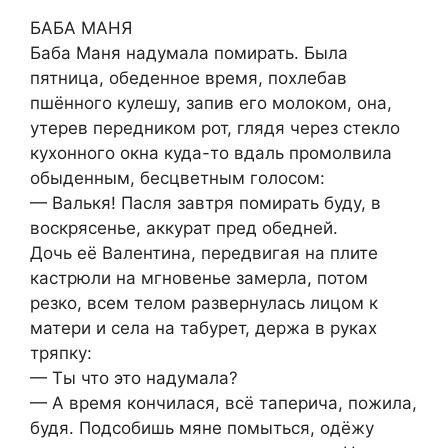
БАБА МАНЯ
Баба Маня надумала помирать. Была
пятница, обеденное время, похлебав
пшённого кулешу, запив его молоком, она,
утерев передником рот, глядя через стекло
кухонного окна куда-то вдаль промолвила
обыденным, бесцветным голосом:
— Валькя! Пасля завтря помирать буду, в
воскрясенье, аккурат пред обедней.
Дочь её Валентина, передвигая на плите
кастрюли на мгновенье замерла, потом
резко, всем телом развернулась лицом к
матери и села на табурет, держа в руках
тряпку:
— Ты что это надумала?
— А время кончилася, всё таперича, пожила,
будя. Подсобишь мяне помыться, одёжу