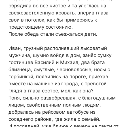
обрядила во всё чистое и та улеглась на
свежезастеленную кровать, вперив глаза
свои в потолок, как бы примеряясь к
предстоящему состоянию.
После обеда стали съезжаться дети.
Иван, грузный располневший лысоватый
мужчина, шумно войдя в дом, занёс сумку
гостинцев Василий и Михаил, два брата
близнеца, смуглые, черноволосые, носы с
горбинкой, появились на пороге, приехав
вместе на машине из города, с тревогой
глядя в глаза сестре, мол, как она?
Тоня, сильно раздобревшая, с благодушным
лицом, свойственным полным людям,
добралась на рейсовом автобусе из
соседнего района, где жила с семьёй.
И последней, уже ближе к вечеру на такси от