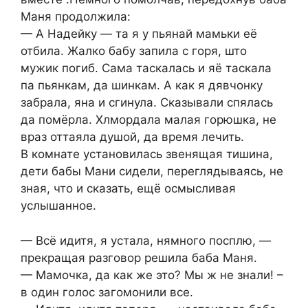
Маня продолжила:
— А Надейку — та я у пьянай мамьки её
отбила. Жалко бабу запила с горя, што
мужик погиб. Сама таскалась и яё таскала
па пьянкам, да шинкам. А как я дявчонку
забрала, яна и сгинула. Сказывали спялась
да помёрла. Хлмордала малая горюшка, не
враз оттаяла душой, да время лечить.
В комнате установилась звенящая тишина,
дети бабы Мани сидели, переглядываясь, не
зная, что и сказать, ещё осмысливая
услышанное.
— Всё идитя, я устала, нямного посплю, —
прекращая разговор решила баба Маня.
— Мамочка, да как же это? Мы ж не знали! –
в один голос загомонили все.