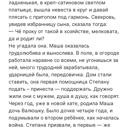
ладненькая, в креп-сатиновом светлом
платьице, вышла невеста в круг и давай
плясать с притопом под гармонь. Свекровь,
увидев избранницу сына, сказала тогда:
— Чё проку от такой в хозяйстве, мелковата,
да и родит ли?
Не угадала она. Маша оказалась
трудолюбива и вынослива. В поле, в огороде
работала наравне со всеми, не угонишься за
ней, много трудодней зарабатывала,
ударницей была, передовичка. Дом стали
ставить, она первая помощница Степану
подать – принести — поддержать. Дружно
жили они с мужем, душа в душу, как говорят.
Через год, уже в новой хате, родила Маша
дочь Валюшку. Было дочке четыре года, и
подумывали о втором ребёнке, как началась
война. Степана призвали, в первые — же