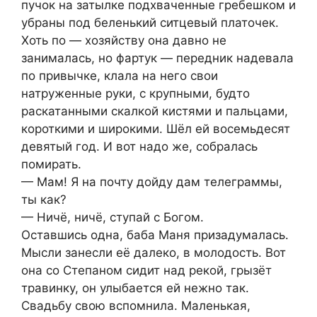
пучок на затылке подхваченные гребешком и
убраны под беленький ситцевый платочек.
Хоть по — хозяйству она давно не
занималась, но фартук — передник надевала
по привычке, клала на него свои
натруженные руки, с крупными, будто
раскатанными скалкой кистями и пальцами,
короткими и широкими. Шёл ей восемьдесят
девятый год. И вот надо же, собралась
помирать.
— Мам! Я на почту дойду дам телеграммы,
ты как?
— Ничё, ничё, ступай с Богом.
Оставшись одна, баба Маня призадумалась.
Мысли занесли её далеко, в молодость. Вот
она со Степаном сидит над рекой, грызёт
травинку, он улыбается ей нежно так.
Свадьбу свою вспомнила. Маленькая,