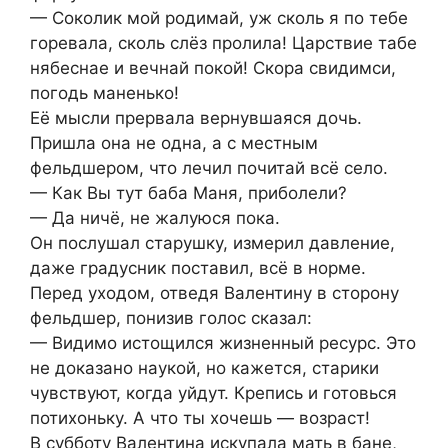
— Соколик мой родимай, уж сколь я по тебе
горевала, сколь слёз пролила! Царствие табе
нябеснае и вечнай покой! Скора свидимси,
погодь маненько!
Её мысли прервала вернувшаяся дочь.
Пришла она не одна, а с местным
фельдшером, что лечил почитай всё село.
— Как Вы тут баба Маня, приболели?
— Да ничё, не жалуюся пока.
Он послушал старушку, измерил давление,
даже градусник поставил, всё в норме.
Перед уходом, отведя Валентину в сторону
фельдшер, понизив голос сказал:
— Видимо истощился жизненный ресурс. Это
не доказано наукой, но кажется, старики
чувствуют, когда уйдут. Крепись и готовься
потихоньку. А что ты хочешь — возраст!
В субботу Валентина искупала мать в бане,