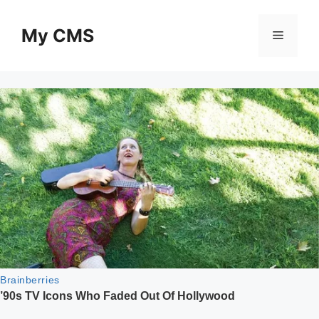
Skip
to
My CMS
Menu
content