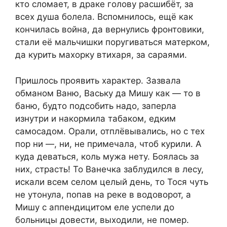
кто сломает, в драке голову расшибёт, за
всех душа болела. Вспомнилось, ещё как
кончилась война, да вернулись фронтовики,
стали её мальчишки поругиваться матерком,
да курить махорку втихаря, за сараями.
Пришлось проявить характер. Зазвала
обманом Ваню, Ваську да Мишу как — то в
баню, будто подсобить надо, заперла
изнутри и накормила табаком, едким
самосадом. Орали, отплёвывались, но с тех
пор ни —, ни, не примечала, чтоб курили. А
куда деваться, коль мужа нету. Боялась за
них, страсть! То Ванечка заблудился в лесу,
искали всем селом целый день, то Тося чуть
не утонула, попав на реке в водоворот, а
Мишу с аппендицитом еле успели до
больницы довести, выходили, не помер.