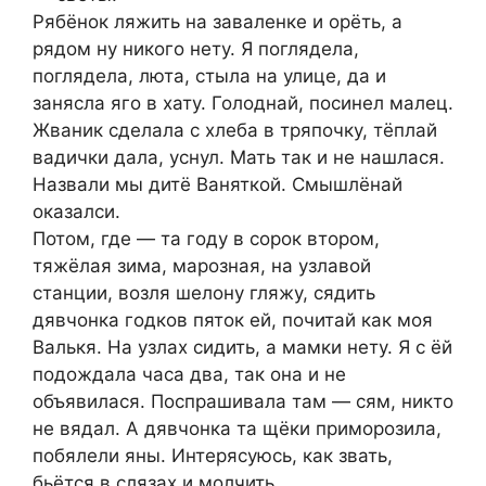
Рябёнок ляжить на заваленке и орёть, а
рядом ну никого нету. Я поглядела,
поглядела, люта, стыла на улице, да и
занясла яго в хату. Голоднай, посинел малец.
Жваник сделала с хлеба в тряпочку, тёплай
вадички дала, уснул. Мать так и не нашлася.
Назвали мы дитё Ваняткой. Смышлёнай
оказалси.
Потом, где — та году в сорок втором,
тяжёлая зима, марозная, на узлавой
станции, возля шелону гляжу, сядить
дявчонка годков пяток ей, почитай как моя
Валькя. На узлах сидить, а мамки нету. Я с ёй
подождала часа два, так она и не
объявилася. Поспрашивала там — сям, никто
не вядал. А дявчонка та щёки приморозила,
побялели яны. Интерясуюсь, как звать,
бьётся в слязах и молчить.