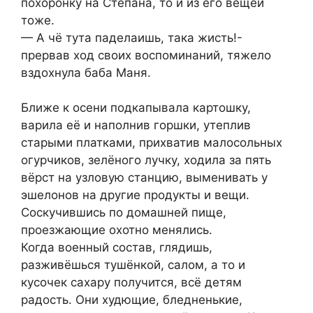
похоронку на Степана, то и из его вещей
тоже.
— А чё тута паделаишь, така жисть!-
прервав ход своих воспоминаний, тяжело
вздохнула баба Маня.
Ближе к осени подкапывала картошку,
варила её и наполнив горшки, утеплив
старыми платками, прихватив малосольных
огурчиков, зелёного лучку, ходила за пять
вёрст на узловую станцию, выменивать у
эшелонов на другие продукты и вещи.
Соскучившись по домашней пище,
проезжающие охотно менялись.
Когда военный состав, глядишь,
разживёшься тушёнкой, салом, а то и
кусочек сахару получится, всё детям
радость. Они худющие, бледненькие,