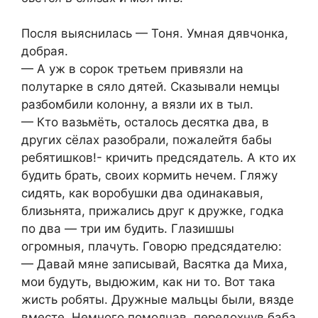
Посля выяснилась — Тоня. Умная дявчонка,
добрая.
— А уж в сорок третьем привязли на
полутарке в сяло дятей. Сказывали немцы
разбомбили колонну, а вязли их в тыл.
— Кто вазьмёть, осталось десятка два, в
других сёлах разобрали, пожалейтя бабы
ребятишков!- кричить предсядатель. А кто их
будить брать, своих кормить нечем. Гляжу
сидять, как воробушки два одинакавыя,
близьнята, прижались друг к дружке, годка
по два — три им будить. Глазишшы
огромныя, плачуть. Говорю предсядателю:
— Давай мяне записывай, Васятка да Миха,
мои будуть, выдюжим, как ни то. Вот така
жисть робяты. Дружные мальцы были, вязде
вместе .Немного помолчав, передохнув баба