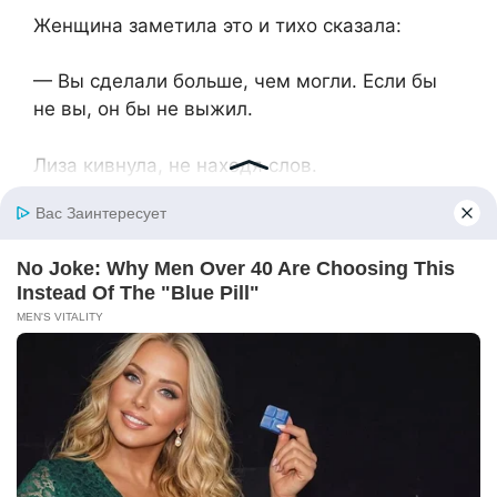
Женщина заметила это и тихо сказала:
— Вы сделали больше, чем могли. Если бы
не вы, он бы не выжил.
Лиза кивнула, не находя слов.
Когда дверь за ними закрылась, Лиза
осталась стоять на месте. В квартире стало
слишком тихо.
Она села⁨ на диван, скрестив руки на
коленях.
— Интересно, что он сейчас делает? —
прошептала она себе под нос.