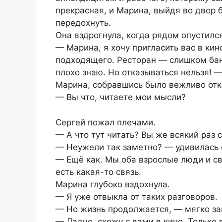
прекрасная, и Марина, выйдя во двор 
передохнуть.
Она вздрогнула, когда рядом опустилс
— Марина, я хочу пригласить вас в кин
подходящего. Ресторан — слишком бана
плохо знаю. Но отказываться нельзя! —
Марина, собравшись было вежливо отк
— Вы что, читаете мои мысли?
Сергей пожал плечами.
— А что тут читать? Вы же всякий раз 
— Неужели так заметно? — удивилась 
— Ещё как. Мы оба взрослые люди и св
есть какая-то связь.
Марина глубоко вздохнула.
— Я уже отвыкла от таких разговоров.
— Но жизнь продолжается, — мягко за
— Ладно, схожу с вами в кино. Только 