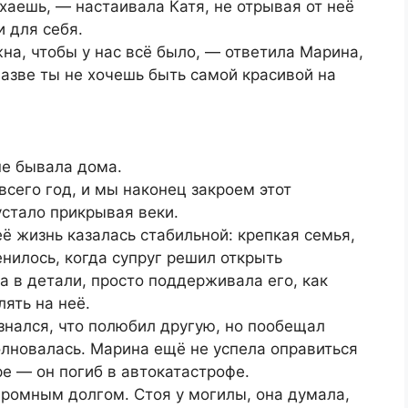
хаешь, — настаивала Катя, не отрывая от неё
 для себя.
а, чтобы у нас всё было, — ответила Марина,
Разве ты не хочешь быть самой красивой на
ше бывала дома.
всего год, и мы наконец закроем этот
устало прикрывая веки.
ё жизнь казалась стабильной: крепкая семья,
нилось, когда супруг решил открыть
а в детали, просто поддерживала его, как
ять на неё.
знался, что полюбил другую, но пообещал
олновалась. Марина ещё не успела оправиться
ре — он погиб в автокатастрофе.
громным долгом. Стоя у могилы, она думала,