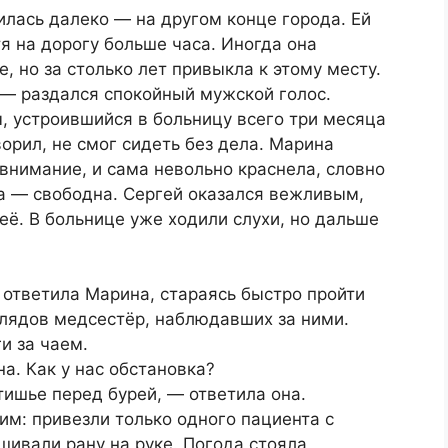
илась далеко — на другом конце города. Ей
я на дорогу больше часа. Иногда она
 но за столько лет привыкла к этому месту.
— раздался спокойный мужской голос.
, устроившийся в больницу всего три месяца
ворил, не смог сидеть без дела. Марина
 внимание, и сама невольно краснела, словно
а — свободна. Сергей оказался вежливым,
её. В больнице уже ходили слухи, но дальше
 ответила Марина, стараясь быстро пройти
лядов медсестёр, наблюдавших за ними.
и за чаем.
а. Как у нас обстановка?
атишье перед бурей, — ответила она.
м: привезли только одного пациента с
шивали рану на руке. Погода стояла