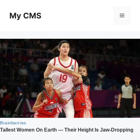
Skip
to
My CMS
Menu
content