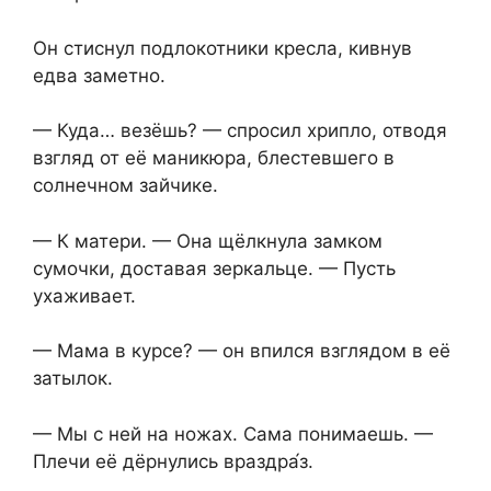
Он стиснул подлокотники кресла, кивнув
едва заметно.
— Куда… везёшь? — спросил хрипло, отводя
взгляд от её маникюра, блестевшего в
солнечном зайчике.
— К матери. — Она щёлкнула замком
сумочки, доставая зеркальце. — Пусть
ухаживает.
— Мама в курсе? — он впился взглядом в её
затылок.
— Мы с ней на ножах. Сама понимаешь. —
Плечи её дёрнулись враздра́з.