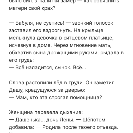
было сил. У калитки замер — как объяснить
матери свой крах?
— Бабуля, не суетись! — звонкий голосок
заставил его вздрогнуть. На крыльце
мелькнула девочка в ситцевом платьице,
исчезнув в доме. Через мгновение мать,
обхватив сына дрожащими руками, рыдала в
его грудь:
— Всё наладится, сынок. Всё…
Слова растопили лёд в груди. Он заметил
Дашу, крадущуюся за дверью:
— Мам, кто эта строгая помощница?
Женщина перевела дыхание:
— Дашенька… дочь Лены. — Шёпотом
добавила: — Родила после твоего отъезда.