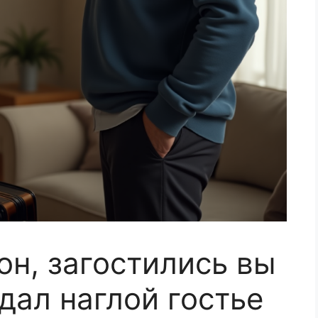
он, загостились вы
дал наглой гостье