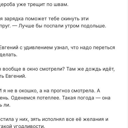
дероба уже трещит по швам.
я зарядка поможет тебе скинуть эти
пруг. — Лучше бы поспали утром подольше.
Евгений с удивлением узнал, что надо переться
 делать.
ы вообще в окно смотрели? Там же дождь идёт,
ть Евгений.
И я не в окошко, а на прогноз смотрела. А
сень. Оденемся потеплее. Такая погода — она
ь ли.
стила у них, зять исполнял все её желания и
такой угодливости.