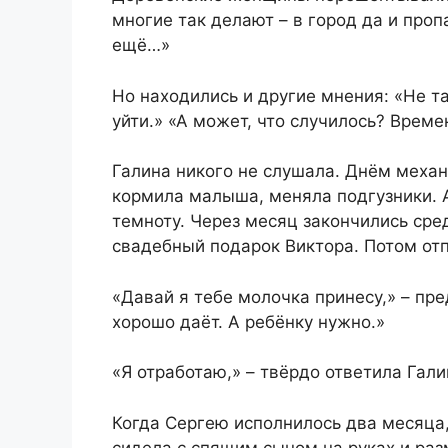
многие так делают – в город да и про
ещё…»
Но находились и другие мнения: «Не та
уйти.» «А может, что случилось? Врем
Галина никого не слушала. Днём меха
кормила малыша, меняла подгузники. А
темноту. Через месяц закончились сре
свадебный подарок Виктора. Потом от
«Давай я тебе молочка принесу,» – пр
хорошо даёт. А ребёнку нужно.»
«Я отработаю,» – твёрдо ответила Гали
Когда Сергею исполнилось два месяца,
сидела с спящим сыном на руках и ра