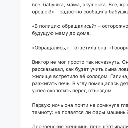
все: бабушка, мама, акушерка. Все, кр
орешек!» – радостно сообщила бабушка
«В полицию обращались?» – осторожно
будущую маму до дома.
«Обращались,» – ответила она. «Говоря
Виктор не мог просто так исчезнуть. 
рассказывал, как будет учить сына лов
жилище встретило её холодом. Галина,
разжигать печь. В углу помещалась де
успел сколотить перед отъездом.
Первую ночь она почти не сомкнула гл
темноту: не появятся ли фары машины
Деревенские женщины перешёптывались