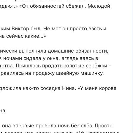
падают.» «От обязанностей сбежал. Молодой
ким Виктор был. Не мог он просто взять и
ена сейчас какие…»
нически выполняла домашние обязанности,
 ночами сидела у окна, вглядываясь в
дства. Пришлось продать золотые серёжки –
правилась на продажу швейную машинку.
едложила как-то соседка Нина. «У меня корова
на.
 она впервые провела ночь без слёз. Просто
змышляла, что делать дальше. «Мы справимся,»