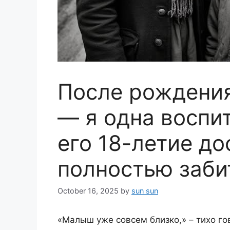
После рождения
— я одна воспи
его 18-летие до
полностью заби
October 16, 2025
by
sun sun
«Малыш уже совсем близко,» – тихо го