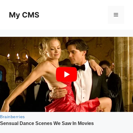
Skip
to
My CMS
Menu
content