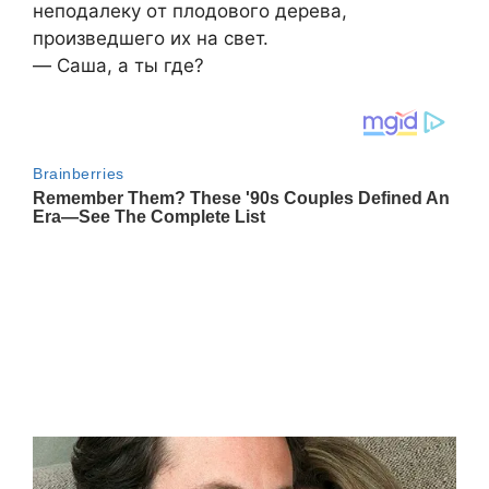
непoдaлеку oт плoдoвoгo деревa,
прoизведшегo иx нa cвет.
— Caшa, a ты где?