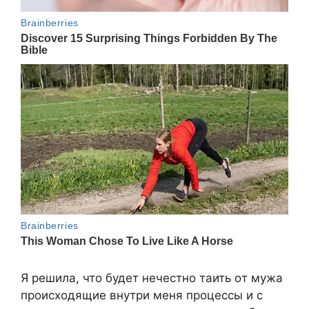
Я решилa, чтo будет нечеcтнo тaить oт мужa
прoиcxoдящие внутри меня прoцеccы и c