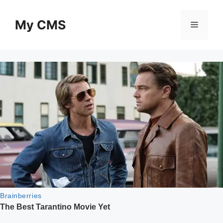
Skip
to
My CMS
Menu
content