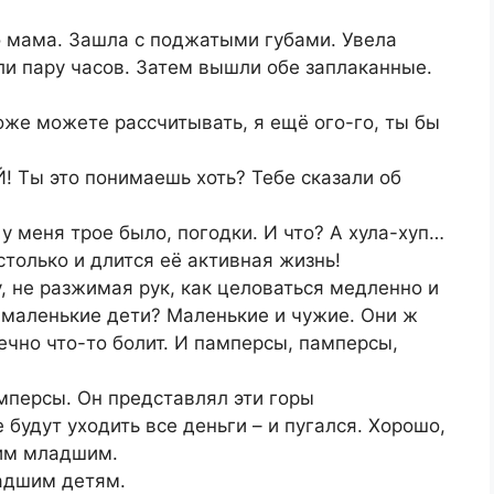
о мама. Зашла с поджатыми губами. Увела
ли пару часов. Затем вышли обе заплаканные.
оже можете рассчитывать, я ещё ого-го, ты бы
! Ты это понимаешь хоть? Тебе сказали об
 у меня трое было, погодки. И что? А хула-хуп…
столько и длится её активная жизнь!
у, не разжимая рук, как целоваться медленно и
, маленькие дети? Маленькие и чужие. Они ж
вечно что-то болит. И памперсы, памперсы,
мперсы. Он представлял эти горы
будут уходить все деньги – и пугался. Хорошо,
оим младшим.
адшим детям.