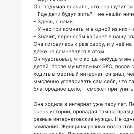
Он, подумав вначале, что она шутит, з
– Где дети будут жить? – не нашёл нич
– Здесь, с нами.
– У нас три комнаты и в одной из них –
– Значит, перенесём кабинет в нашу сп
Она готовилась к разговору, и у неё на
даже не сомневался в этом.
Он чувствовал, что когда-нибудь этим 
детей, после мучительных ЭКО, после с
ходить в местный интернат, он знал, ч
мысленно уговаривать сам себя, что т
благородное дело, – сможет притупить
Она ходила в интернат уже пару лет. 
очень истории, пропадая там на празд
разные интернатовские нужды. Не одна
компания. Женщины разных возрастов. 
даже пошёл. Помогал расчищать сад в