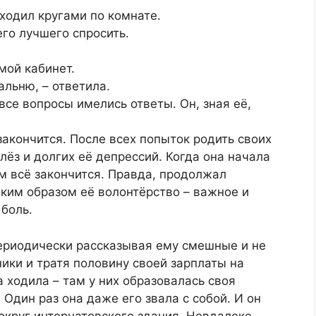
аходил кругами по комнате.
его лучшего спросить.
 мой кабинет.
альню, – ответила.
 все вопросы имелись ответы. Он, зная её,
закончится. После всех попыток родить своих
лёз и долгих её депрессий. Когда она начала
ем всё закончится. Правда, продолжал
аким образом её волонтёрство – важное и
 боль.
Периодически рассказывая ему смешные и не
ники и тратя половину своей зарплаты на
 ходила – там у них образовалась своя
Один раз она даже его звала с собой. И он
округ интернатовского здания. Невдалеке